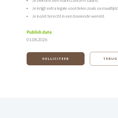
Je bekomt een marktconform salaris.
Je krijgt extra legale voordelen zoals oa maaltijd
Je komt terecht in een boeiende wereld.
Publish date
01.08.2026