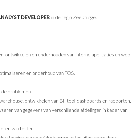
 ANALYST DEVELOPER
in de regio Zeebrugge.
n, ontwikkelen en onderhouden van interne applicaties en web
,optimaliseren en onderhoud van TOS.
rde problemen.
warehouse, ontwikkelen van BI -tool-dashboards en rapporten.
eren van gegevens van verschillende afdelingen in kader van
oeren van testen.
dersteuning van ontwikkelingsprojecten uitgevoerd door