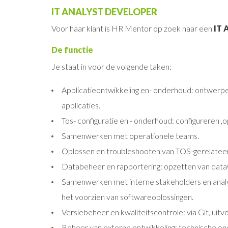
IT ANALYST DEVELOPER
Voor haar klant is HR Mentor op zoek naar een
IT
De functie
Je staat in voor de volgende taken:
Applicatieontwikkeling en- onderhoud: ontwerpe
applicaties.
Tos- configuratie en - onderhoud: configureren 
Samenwerken met operationele teams.
Oplossen en troubleshooten van TOS-gerelatee
Databeheer en rapportering: opzetten van data
Samenwerken met interne stakeholders en analys
het voorzien van softwareoplossingen.
Versiebeheer en kwaliteitscontrole: via Git, uitv
Beheer van externe ontwikkeling: technische on