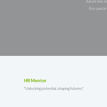
Aarzel dan ze
Een aantal 
HR Mentor
"Unlocking potential, shaping futures."