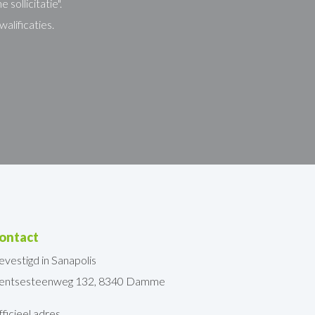
sollicitatie".
alificaties.
ontact
evestigd in Sanapolis
entsesteenweg 132, 8340 Damme
ficieel adres