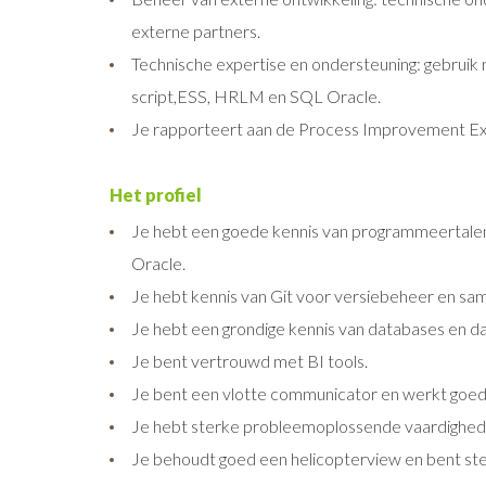
externe partners.
Technische expertise en ondersteuning: gebruik
script,ESS, HRLM en SQL Oracle.
Je rapporteert aan de Process Improvement Ex
Het profiel
Je hebt een goede kennis van programmeertalen
Oracle.
Je hebt kennis van Git voor versiebeheer en sa
Je hebt een grondige kennis van databases en 
Je bent vertrouwd met BI tools.
Je bent een vlotte communicator en werkt goed
Je hebt sterke probleemoplossende vaardighede
Je behoudt goed een helicopterview en bent ster