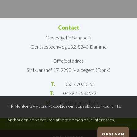
Contact
Gevestigd in Sanapolis
Gentsesteenweg 132, 8340 Damme
Officieel adres
Sint-Janshof 17, 9990 Maldegem (Donk)
T.
050 / 70.42.65
T.
0479 / 75.62.72
M.
info@mentor-hr.be
HR Mentor BV gebruikt cookies om bepaalde voorkeuren te
onthouden en vacatures af te stemmen op je interesses.
© 2026 HR Mentor BVBA
|
Privacy policy