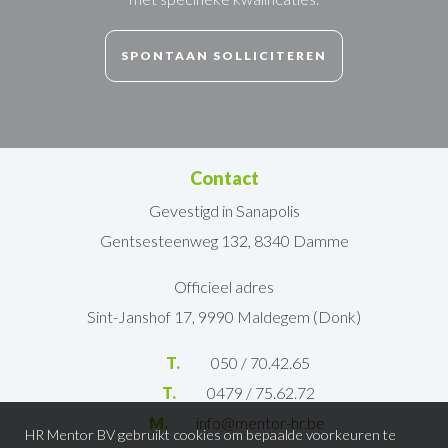
SPONTAAN SOLLICITEREN
Contact
Gevestigd in Sanapolis
Gentsesteenweg 132, 8340 Damme
Officieel adres
Sint-Janshof 17, 9990 Maldegem (Donk)
T.
050 / 70.42.65
T.
0479 / 75.62.72
M.
info@mentor-hr.be
HR Mentor BV gebruikt cookies om bepaalde voorkeuren te